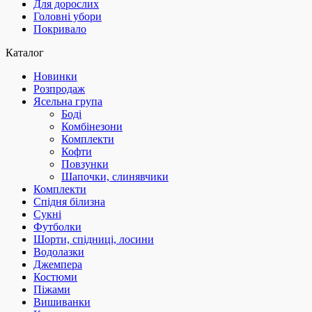
Для дорослих
Головні убори
Покривало
Каталог
Новинки
Розпродаж
Ясельна група
Боді
Комбінезони
Комплекти
Кофти
Повзунки
Шапочки, слинявчики
Комплекти
Спідня білизна
Сукні
Футболки
Шорти, спідниці, лосини
Водолазки
Джемпера
Костюми
Піжами
Вишиванки