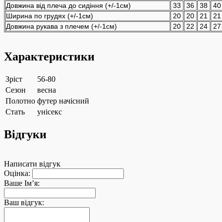
Довжина від плеча до сидіння (+/-1см)
33
36
38
40
Ширина по грудях (+/-1см)
20
20
21
21
Довжина рукава з плечем (+/-1см)
20
22
24
27
Характеристики
Зріст
56-80
Сезон
весна
Полотно
футер начісний
Стать
унісекс
Відгуки
Написати відгук
Оцінка:
Ваше Ім’я:
Ваш відгук: