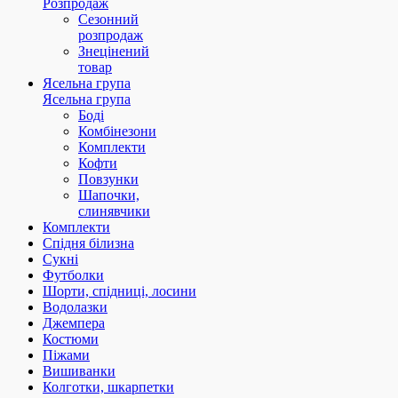
Розпродаж
Сезонний
розпродаж
Знецінений
товар
Ясельна група
Ясельна група
Боді
Комбінезони
Комплекти
Кофти
Повзунки
Шапочки,
слинявчики
Комплекти
Спідня білизна
Сукні
Футболки
Шорти, спідниці, лосини
Водолазки
Джемпера
Костюми
Піжами
Вишиванки
Колготки, шкарпетки