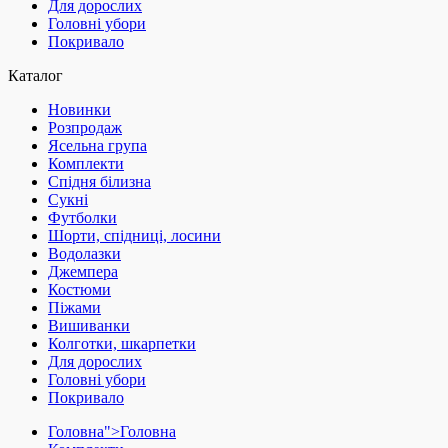
Для дорослих
Головні убори
Покривало
Каталог
Новинки
Розпродаж
Ясельна група
Комплекти
Спідня білизна
Сукні
Футболки
Шорти, спідниці, лосини
Водолазки
Джемпера
Костюми
Піжами
Вишиванки
Колготки, шкарпетки
Для дорослих
Головні убори
Покривало
Головна">
Головна