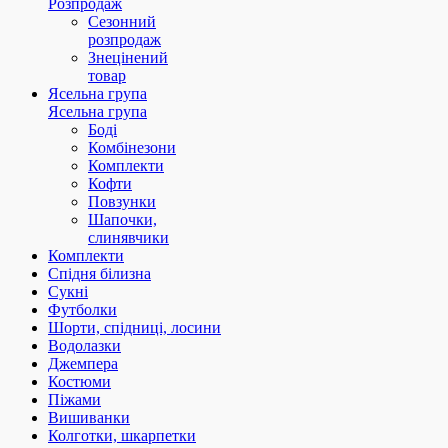
Розпродаж
Сезонний
розпродаж
Знецінений
товар
Ясельна група
Ясельна група
Боді
Комбінезони
Комплекти
Кофти
Повзунки
Шапочки,
слинявчики
Комплекти
Спідня білизна
Сукні
Футболки
Шорти, спідниці, лосини
Водолазки
Джемпера
Костюми
Піжами
Вишиванки
Колготки, шкарпетки