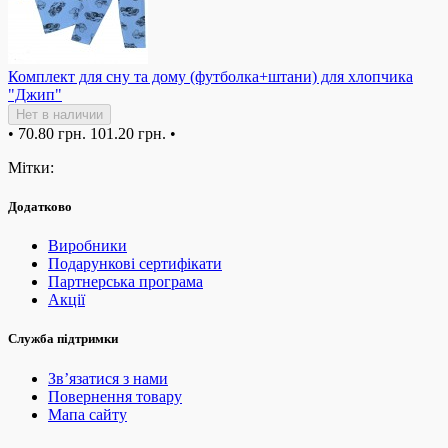
Комплект для сну та дому (футболка+штани) для хлопчика
"Джип"
Нет в наличии
•
70.80 грн.
101.20 грн.
•
Мітки:
Додатково
Виробники
Подарункові сертифікати
Партнерська програма
Акції
Служба підтримки
Зв’язатися з нами
Повернення товару
Мапа сайту