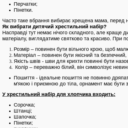
Перчатки;
Пінетки.
Часто таке вбрання вибирає хрещена мама, перед не
Як вибрати дитячий хрестильний набір?
Насправді тут немає нічого складного, але краще ди
матеріалу, виглядатиме святково та красиво. При по
Розмір – повинен бути вільного крою, щоб мал
Матеріал – повинен бути якісний та безпечний, 
Якість швів - шви для крихти повинні бути назовн
Колір – переважно білий, він символізує невинн
Пошиття - ідеальне пошиття не повинно дряпати
м'якою і приємною до тіла, орнамент має бути 
У хрестильний набір для хлопчика входить:
Сорочка;
Штанці;
Шапочка;
Пінетки;