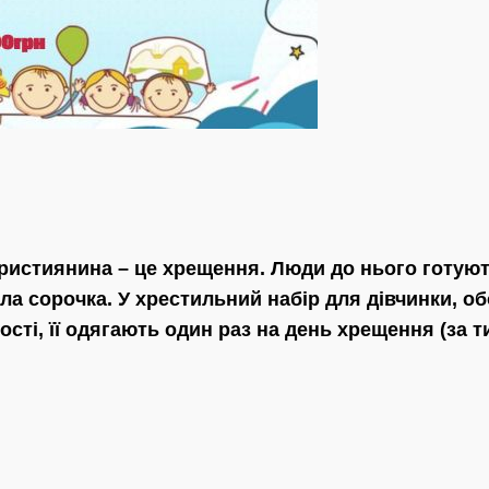
ристиянина – це хрещення. Люди до нього готують
іла сорочка. У хрестильний набір для дівчинки, о
сті, її одягають один раз на день хрещення (за т