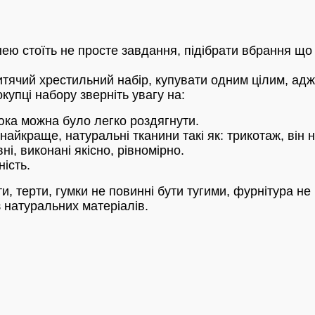
ю стоїть не просте завдання, підібрати вбрання що 
тячий хрестильний набір, купувати одним цілим, адже
купці набору зверніть увагу на:
юка можна було легко роздягнути.
найкраще, натуральні тканини такі як: трикотаж, він 
і, виконані якісно, ​​рівномірно.
ість.
, терти, гумки не повинні бути тугими, фурнітура не
з натуральних матеріалів.