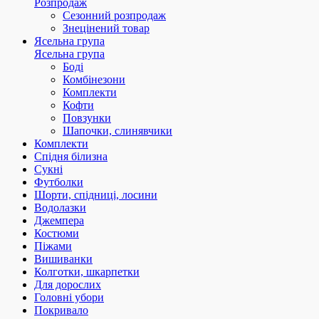
Розпродаж
Сезонний розпродаж
Знецінений товар
Ясельна група
Ясельна група
Боді
Комбінезони
Комплекти
Кофти
Повзунки
Шапочки, слинявчики
Комплекти
Спідня білизна
Сукні
Футболки
Шорти, спідниці, лосини
Водолазки
Джемпера
Костюми
Піжами
Вишиванки
Колготки, шкарпетки
Для дорослих
Головні убори
Покривало