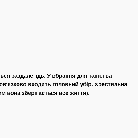
ся заздалегідь. У вбрання для таїнства
бов'язково входить головний убір. Хрестильна
им вона зберігається все життя).