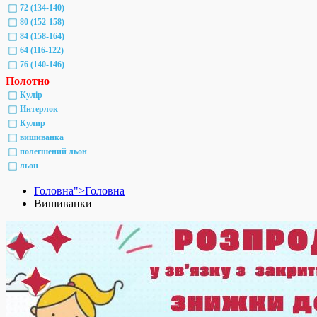
72 (134-140)
80 (152-158)
84 (158-164)
64 (116-122)
76 (140-146)
Полотно
Кулір
Интерлок
Кулир
вишиванка
полегшений льон
льон
Головна">
Головна
Вишиванки