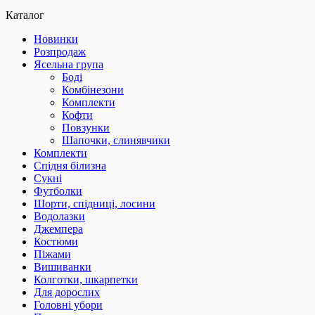
Каталог
Новинки
Розпродаж
Ясельна група
Боді
Комбінезони
Комплекти
Кофти
Повзунки
Шапочки, слинявчики
Комплекти
Спідня білизна
Сукні
Футболки
Шорти, спідниці, лосини
Водолазки
Джемпера
Костюми
Піжами
Вишиванки
Колготки, шкарпетки
Для дорослих
Головні убори