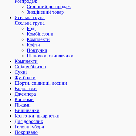
Розпродаж
Сезонний розпродаж
Знецінений товар
Ясельна група
Ясельна група
Боді
Комбінезони
Комплекти
Кофти
Повзунки
Шапочки, слинявчики
Комплекти
Спідня білизна
Сукні
Футболки
Шорти, спідниці, лосини
Водолазки
Джемпера
Костюми
Піжами
Вишиванки
Колготки, шкарпетки
Для дорослих
Головні убори
Покривало