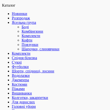
Каталог
Новинки
Розпродаж
Ясельна група
Боді
Комбінезони
Комплекти
Кофти
Повзунки
Шапочки, слинявчики
Комплекти
Спідня білизна
Сукні
Футболки
Шорти, спідниці, лосини
Водолазки
Джемпера
Костюми
Піжами
Вишиванки
Колготки, шкарпетки
Для дорослих
Головні убори