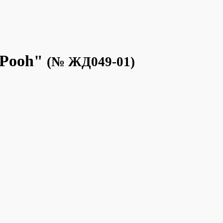
"Pooh"
(№ ЖД049-01)