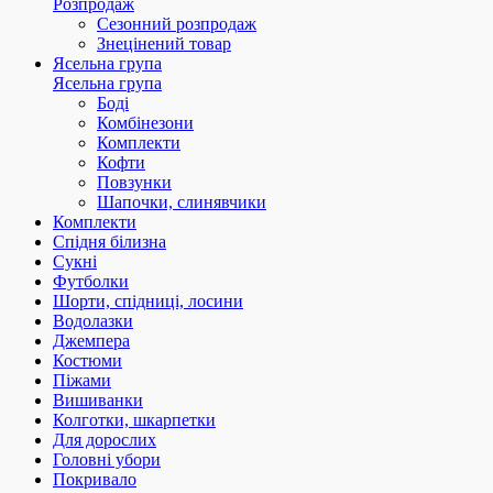
Розпродаж
Сезонний розпродаж
Знецінений товар
Ясельна група
Ясельна група
Боді
Комбінезони
Комплекти
Кофти
Повзунки
Шапочки, слинявчики
Комплекти
Спідня білизна
Сукні
Футболки
Шорти, спідниці, лосини
Водолазки
Джемпера
Костюми
Піжами
Вишиванки
Колготки, шкарпетки
Для дорослих
Головні убори
Покривало