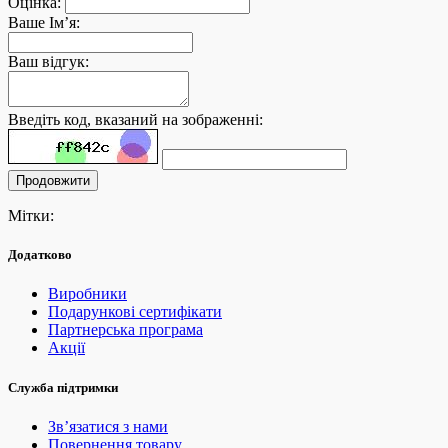
Оцінка:
Ваше Ім’я:
Ваш відгук:
Введіть код, вказаний на зображенні:
Продовжити
Мітки:
Додатково
Виробники
Подарункові сертифікати
Партнерська програма
Акції
Служба підтримки
Зв’язатися з нами
Повернення товару