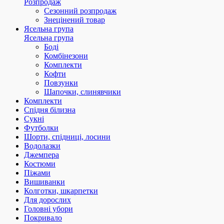
Розпродаж
Сезонний розпродаж
Знецінений товар
Ясельна група
Ясельна група
Боді
Комбінезони
Комплекти
Кофти
Повзунки
Шапочки, слинявчики
Комплекти
Спідня білизна
Сукні
Футболки
Шорти, спідниці, лосини
Водолазки
Джемпера
Костюми
Піжами
Вишиванки
Колготки, шкарпетки
Для дорослих
Головні убори
Покривало