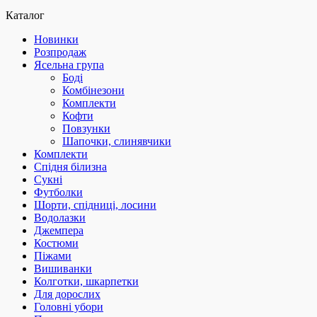
Каталог
Новинки
Розпродаж
Ясельна група
Боді
Комбінезони
Комплекти
Кофти
Повзунки
Шапочки, слинявчики
Комплекти
Спідня білизна
Сукні
Футболки
Шорти, спідниці, лосини
Водолазки
Джемпера
Костюми
Піжами
Вишиванки
Колготки, шкарпетки
Для дорослих
Головні убори