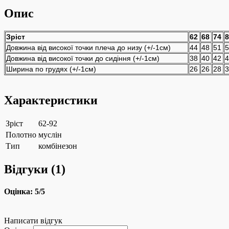
Опис
Зріст
62
68
74
8
Довжина від високої точки плеча до низу (+/-1см)
44
48
51
5
Довжина від високої точки до сидіння (+/-1см)
38
40
42
4
Ширина по грудях (+/-1см)
26
26
28
3
Характеристики
Зріст
62-92
Полотно
муслін
Тип
комбінезон
Відгуки (
1
)
Оцінка:
5
/5
Написати відгук