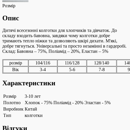
Розмір
Опис
Дитячі всесезонні колготки для хлопчиків та дівчаток. До
складу входить бавовна, завдяки чому колготки добре
тримають тепло ніжки та дозволяють шкірі дихати. М'які,
добре тягнуться. Універсальні та просто незамінні в гардеробі.
Склад: Бавовна – 75%, Поліамід – 20%, Еластан – 5%
розмір
104/116
116/128
128/140
14
Вік
3-4
5-6
7-8
9
Характеристики
Розмір
3-10 лет
Полотно
Хлопок - 75% Поліамід - 20% Эластан - 5%
Виробник
Китай
Тип
колготки
Відгуки