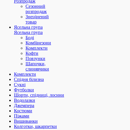
Розпродаж
Сезонний
розпродаж
Знецінений
товар
Ясельна група
Ясельна група
Боді
Комбінезони
Комплекти
Кофти
Повзунки
Шапочки,
слинявчики
Комплекти
Спідня білизна
Сукні
Футболки
Шорти, спідниці, лосини
Водолазки
Джемпера
Костюми
Піжами
Вишиванки
Колготки, шкарпетки