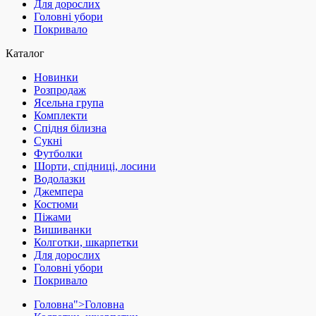
Для дорослих
Головні убори
Покривало
Каталог
Новинки
Розпродаж
Ясельна група
Комплекти
Спідня білизна
Сукні
Футболки
Шорти, спідниці, лосини
Водолазки
Джемпера
Костюми
Піжами
Вишиванки
Колготки, шкарпетки
Для дорослих
Головні убори
Покривало
Головна">
Головна