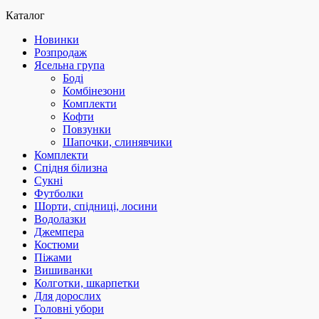
Каталог
Новинки
Розпродаж
Ясельна група
Боді
Комбінезони
Комплекти
Кофти
Повзунки
Шапочки, слинявчики
Комплекти
Спідня білизна
Сукні
Футболки
Шорти, спідниці, лосини
Водолазки
Джемпера
Костюми
Піжами
Вишиванки
Колготки, шкарпетки
Для дорослих
Головні убори