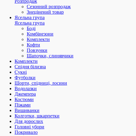
Розпродаж
Сезонний розпродаж
Знецінений товар
Ясельна група
Ясельна група
Боді
Комбінезони
Комплекти
Кофти
Повзунки
Шапочки, слинявчики
Комплекти
Спідня білизна
Сукні
Футболки
Шорти, спідниці, лосини
Водолазки
Джемпера
Костюми
Піжами
Вишиванки
Колготки, шкарпетки
Для дорослих
Головні убори
Покривало