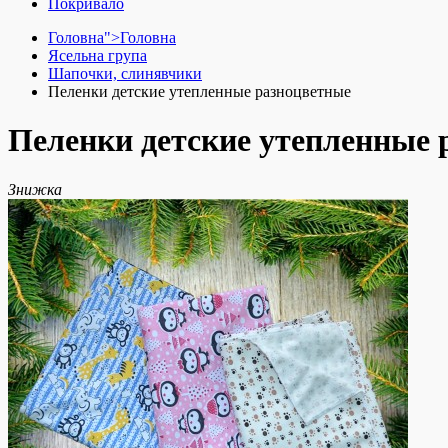
Покривало
Головна">
Головна
Ясельна група
Шапочки, слинявчики
Пеленки детские утепленные разноцветные
Пеленки детские утепленные 
Знижка