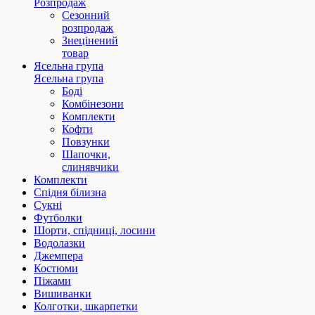
Розпродаж
Сезонний
розпродаж
Знецінений
товар
Ясельна група
Ясельна група
Боді
Комбінезони
Комплекти
Кофти
Повзунки
Шапочки,
слинявчики
Комплекти
Спідня білизна
Сукні
Футболки
Шорти, спідниці, лосини
Водолазки
Джемпера
Костюми
Піжами
Вишиванки
Колготки, шкарпетки