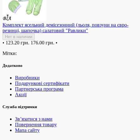
Комплект ясельний демісезонний (льоля, повзуни на євро-
резинці, шапочка) салатовий "Равлики"
Нет в наличии
•
123.20 грн.
176.00 грн.
•
Мітки:
Додатково
Виробники
Подарункові сертифікати
Партнерська програма
Акції
Служба підтримки
Зв’язатися з нами
Повернення товару
Мапа сайту