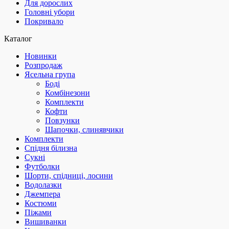
Для дорослих
Головні убори
Покривало
Каталог
Новинки
Розпродаж
Ясельна група
Боді
Комбінезони
Комплекти
Кофти
Повзунки
Шапочки, слинявчики
Комплекти
Спідня білизна
Сукні
Футболки
Шорти, спідниці, лосини
Водолазки
Джемпера
Костюми
Піжами
Вишиванки