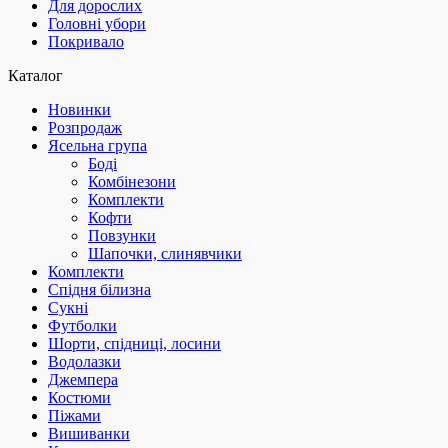
Для дорослих
Головні убори
Покривало
Каталог
Новинки
Розпродаж
Ясельна група
Боді
Комбінезони
Комплекти
Кофти
Повзунки
Шапочки, слинявчики
Комплекти
Спідня білизна
Сукні
Футболки
Шорти, спідниці, лосини
Водолазки
Джемпера
Костюми
Піжами
Вишиванки