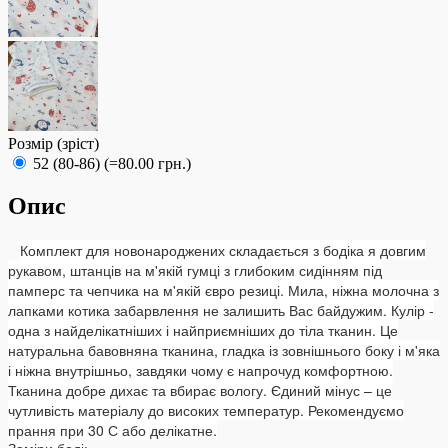
Розмір (зріст)
52 (80-86) (=80.00 грн.)
Опис
Комплект для новонароджених складається з бодіка я довгим
рукавом, штанців на м'якій гумці з глибоким сидінням під
памперс та чепчика на м'якій євро резиці. Мила, ніжна молочна з
лапками котика забарвлення не залишить Вас байдужим. Кулір -
одна з найделікатніших і найприємніших до тіла тканин. Це
натуральна бавовняна тканина, гладка із зовнішнього боку і м'яка
і ніжна внутрішньо, завдяки чому є напрочуд комфортною.
Тканина добре дихає та вбирає вологу. Єдиний мінус – це
чутливість матеріалу до високих температур. Рекомендуємо
прання при 30 С або делікатне.