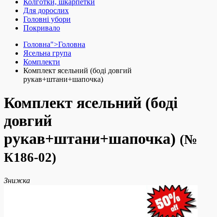
Колготки, шкарпетки
Для дорослих
Головні убори
Покривало
Головна">
Головна
Ясельна група
Комплекти
Комплект ясельний (боді довгий
рукав+штани+шапочка)
Комплект ясельний (боді
довгий
рукав+штани+шапочка)
(№
К186-02)
Знижка