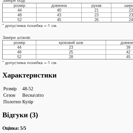
Заміри боді:
розмір
довжина
рукав
шир
44
40
21
22
48
43
23
23
52
45
26
24
* допустима похибка +-1 см.
Заміри штанів:
розмір
кроковий шов
довжи
44
23
39
48
25
42
52
28
45
* допустима похибка +-1 см.
Характеристики
Розмір
48-52
Сезон
Весна\літо
Полотно
Кулір
Відгуки (
3
)
Оцінка:
5
/5