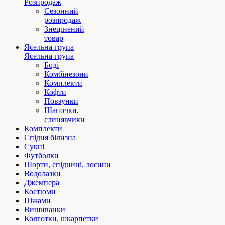
Розпродаж
Сезонний
розпродаж
Знецінений
товар
Ясельна група
Ясельна група
Боді
Комбінезони
Комплекти
Кофти
Повзунки
Шапочки,
слинявчики
Комплекти
Спідня білизна
Сукні
Футболки
Шорти, спідниці, лосини
Водолазки
Джемпера
Костюми
Піжами
Вишиванки
Колготки, шкарпетки